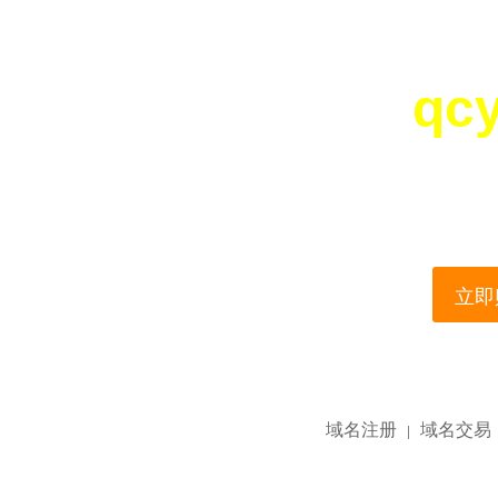
qc
您所访问的域名正在
This domain name is current
立即购
域名注册
域名交易
|