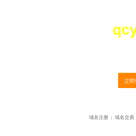
qc
您所访问的域名正在
This domain name is current
立即购
域名注册
域名交易
|